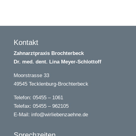
Kon­takt
Zahn­arzt­pra­xis Brochterbeck
Dr. med. dent. Lina Meyer-Schlottoff
Moor­stras­se 33
49545 Tecklenburg-Brochterbeck
Tele­fon: 05455 – 1061
Tele­fax: 05455 – 962105
E‑Mail: info@wirliebenzaehne.de
Sprech­zei­ten