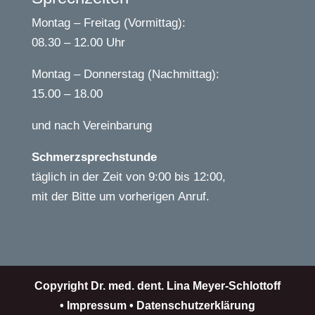
Mon­tag – Frei­tag (Vor­mit­tag):
08.30 – 12.00 Uhr
Mon­tag – Don­ners­tag (Nach­mit­tag):
15.00 – 18.00
und nach Vereinbarung
Schmerz­sprech­stun­de
täg­lich in der Zeit von 9:00 bis 12:00,
mit der Bit­te um vor­he­ri­gen Anruf.
Copyright Dr. med. dent. Lina Meyer-Schlottoff
•
Impressum •
Datenschutzerklärung