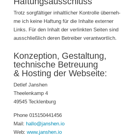
Haf­tungs­aus­schluss
Trotz sorg­fäl­ti­ger inhalt­li­cher Kon­trol­le über­neh­
me ich kei­ne Haf­tung für die Inhal­te exter­ner
Links. Für den Inhalt der ver­link­ten Sei­ten sind
aus­schließ­lich deren Betrei­ber verantwortlich.
Kon­zep­ti­on, Gestal­tung,
tech­ni­sche Betreu­ung
& Hos­ting der Webseite:
Det­lef Jans­hen
Thee­lenkamp 4
49545 Teck­len­burg
Pho­ne 015150441456
Mail:
hallo@janshen.io
Web:
www.janshen.io