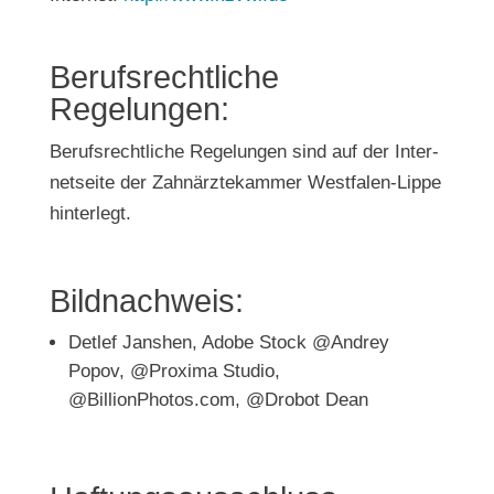
Berufs­recht­li­che
Regelungen:
Berufs­recht­li­che Rege­lun­gen sind auf der Inter­
net­sei­te der Zahn­ärz­te­kam­mer West­fa­len-Lip­pe
hinterlegt.
Bild­nach­weis:
Det­lef Jans­hen, Ado­be Stock @Andrey
Popov, @Proxima Stu­dio,
@BillionPhotos.com, @Drobot Dean