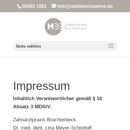
05455 1061
info@wirliebenzaehne.de
Seite wählen
Impres­sum
Inhalt­lich Ver­ant­wort­li­cher gemäß § 10
Absatz 3 MDStV:
Zahn­arzt­pra­xis Broch­ter­beck
Dr. med. dent. Lina Mey­er-Schlot­toff