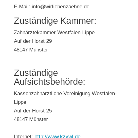
E‑Mail: info@wirliebenzaehne.de
Zustän­di­ge Kammer:
Zahn­ärz­te­kam­mer West­fa­len-Lip­pe
Auf der Horst 29
48147 Müns­ter
Zustän­di­ge
Aufsichtsbehörde:
Kas­sen­zahn­ärzt­li­che Ver­ei­ni­gung West­fa­len-
Lip­pe
Auf der Horst 25
48147 Müns­ter
Inter­net:
http://www.kzvwl.de