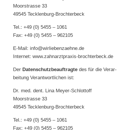
Moor­stras­se 33
49545 Teck­len­burg-Broch­ter­beck
Tel.: +49 (0) 5455 – 1061
Fax: +49 (0) 5455 – 962105
E‑Mail: info@wirliebenzaehne.de
Inter­net: www.zahnarztpraxis-brochterbeck.de
Der
Daten­schutz­be­auf­trag­te
des für die Ver­ar­
bei­tung Ver­ant­wort­li­chen ist:
Dr. med. dent. Lina Mey­er-Schlot­toff
Moor­stras­se 33
49545 Teck­len­burg-Broch­ter­beck
Tel.: +49 (0) 5455 – 1061
Fax: +49 (0) 5455 – 962105